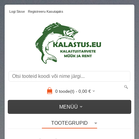
Logi Sisse
Registreeru Kasutajaks
0
toode(t) -
0,00
€
MENÜÜ
TOOTEGRUPID