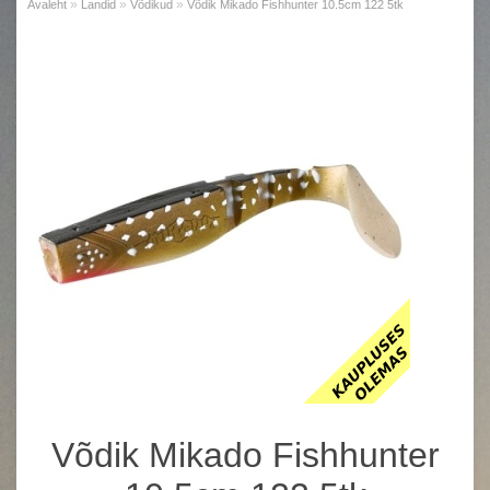
»
»
»
Avaleht
Landid
Võdikud
Võdik Mikado Fishhunter 10.5cm 122 5tk
Võdik Mikado Fishhunter