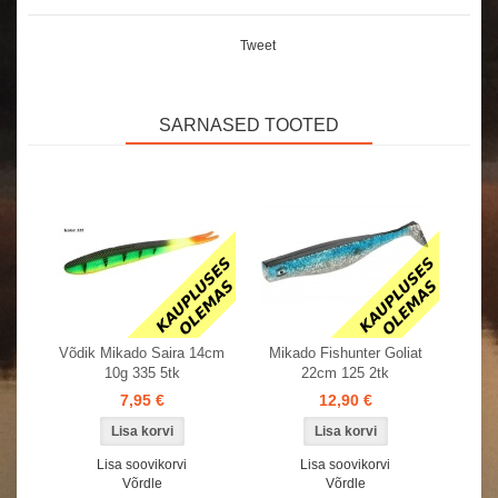
Tweet
SARNASED TOOTED
Võdik Mikado Saira 14cm
Mikado Fishunter Goliat
10g 335 5tk
22cm 125 2tk
7,95 €
12,90 €
Lisa soovikorvi
Lisa soovikorvi
Võrdle
Võrdle