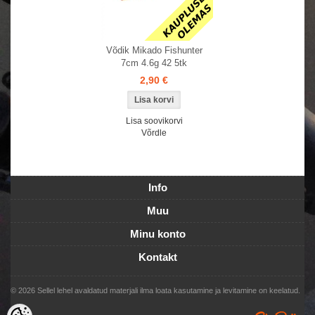
Võdik Mikado Fishunter
7cm 4.6g 42 5tk
2,90 €
Lisa soovikorvi
Võrdle
Info
Muu
Minu konto
Kontakt
© 2026 Sellel lehel avaldatud materjali ilma loata kasutamine ja levitamine on keelatud.