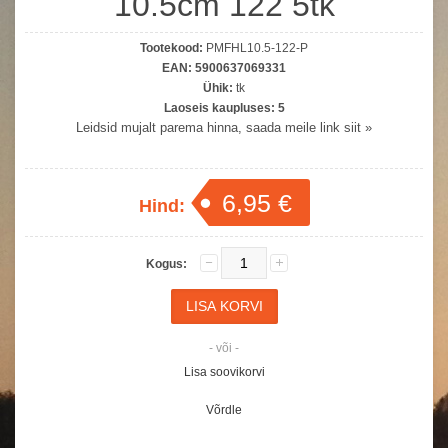
10.5cm 122 5tk
Tootekood:
PMFHL10.5-122-P
EAN:
5900637069331
Ühik:
tk
Laoseis kaupluses:
5
Leidsid mujalt parema hinna, saada meile link siit »
6,95 €
Hind:
Kogus:
- või -
Lisa soovikorvi
Võrdle