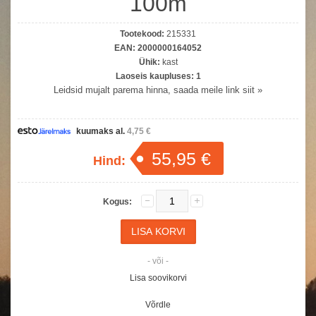
100m
Tootekood:
215331
EAN:
2000000164052
Ühik:
kast
Laoseis kaupluses:
1
Leidsid mujalt parema hinna, saada meile link siit »
kuumaks al.
4,75 €
55,95 €
Hind:
Kogus:
- või -
Lisa soovikorvi
Võrdle