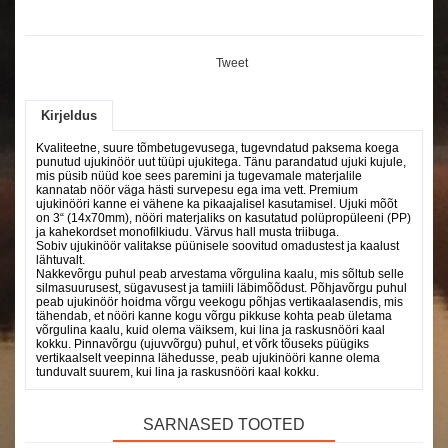
Tweet
Kirjeldus
Kvaliteetne, suure tõmbetugevusega, tugevndatud paksema koega
punutud ujukinöör uut tüüpi ujukitega. Tänu parandatud ujuki kujule,
mis püsib nüüd koe sees paremini ja tugevamale materjalile
kannatab nöör väga hästi survepesu ega ima vett. Premium
ujukinööri kanne ei vähene ka pikaajalisel kasutamisel. Ujuki mõõt
on 3“ (14x70mm), nööri materjaliks on kasutatud polüpropüleeni (PP)
ja kahekordset monofilkiudu. Värvus hall musta triibuga.
Sobiv ujukinöör valitakse püünisele soovitud omadustest ja kaalust
lähtuvalt.
Nakkevõrgu puhul peab arvestama võrgulina kaalu, mis sõltub selle
silmasuurusest, sügavusest ja tamiili läbimõõdust. Põhjavõrgu puhul
peab ujukinöör hoidma võrgu veekogu põhjas vertikaalasendis, mis
tähendab, et nööri kanne kogu võrgu pikkuse kohta peab ületama
võrgulina kaalu, kuid olema väiksem, kui lina ja raskusnööri kaal
kokku. Pinnavõrgu (ujuvvõrgu) puhul, et võrk tõuseks püügiks
vertikaalselt veepinna lähedusse, peab ujukinööri kanne olema
tunduvalt suurem, kui lina ja raskusnööri kaal kokku.
SARNASED TOOTED