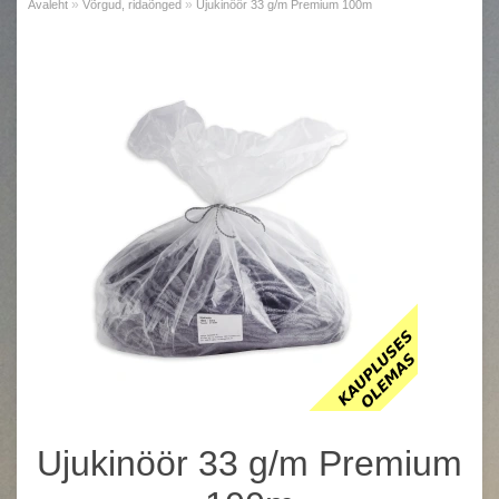
»
»
Avaleht
Võrgud, ridaõnged
Ujukinöör 33 g/m Premium 100m
Ujukinöör 33 g/m Premium