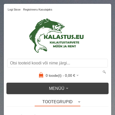
Logi Sisse
Registreeru Kasutajaks
0
toode(t) -
0,00
€
MENÜÜ
TOOTEGRUPID