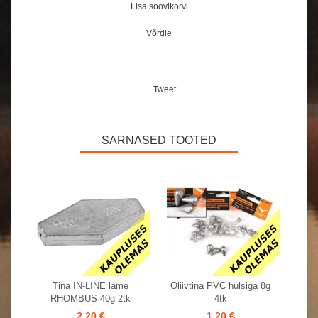
Lisa soovikorvi
Võrdle
Tweet
SARNASED TOOTED
Tina IN-LINE lame
Oliivtina PVC hülsiga 8g
RHOMBUS 40g 2tk
4tk
2,20 €
1,20 €