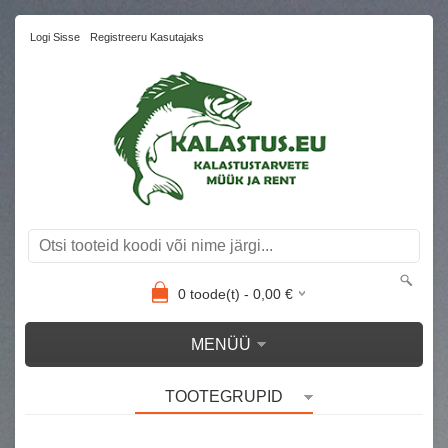
Logi Sisse
Registreeru Kasutajaks
0
toode(t) -
0,00
€
MENÜÜ
TOOTEGRUPID