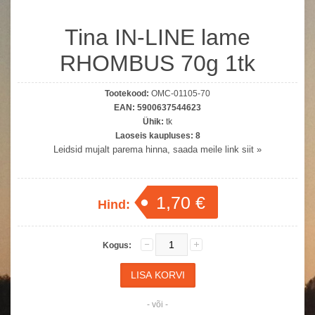
Tina IN-LINE lame
RHOMBUS 70g 1tk
Tootekood:
OMC-01105-70
EAN:
5900637544623
Ühik:
tk
Laoseis kaupluses:
8
Leidsid mujalt parema hinna, saada meile link siit »
1,70 €
Hind:
Kogus:
- või -