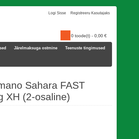
Logi Sisse
Registreeru Kasutajaks
0
toode(t) -
0,00
€
used
Järelmaksuga ostmine
Teenuste tingimused
imano Sahara FAST
 XH (2-osaline)