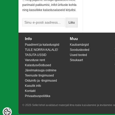
parimaid pakkumisi, infot ürituste kohta
ning kasulikke kalastusalaseid kirjutisi.
Liitu
Info
Muu
Paadirent ja kalastusgiid
Kaubamärgid
TULE NORRA KALALE!
Soodustooted
TASUTA USSID
Uued tooted
Varustuse rent
Sisukaart
Kalastusvõistlused
Järelmaksuga ostmine
Teenuste tingimused
Ostuinfo ja -tingimused
Kasulik info
Kontakt
Privaatsuspoliitika
© 2026 Sellel lehel avaldatud materjali ilma loata kasutamine ja levitamine o
Shoproller.ee