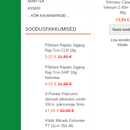
ARMYTEK
Shimano Cata
Telespin 2.40m
ASSERI
40g
... KÕIK KAUBAMÄRGID ...
73,95 €
SOODUSPAKKUMISED
Vaata tood
Lisa sooviko
Põiklant Rapala Jigging
Võrdle
Rap 7cm CLN 18g
9,52 €
11,90 €
Põiklant Rapala Jigging
Rap 7cm GHP 18g
helendav
9,52 €
11,90 €
S-Pointer Platvormi
täisnurk pikendus siinile
10cm, paksusega 3mm
47,50 €
50,00 €
Võdik Mikado Fishunter
TT 11cm 356 4tk