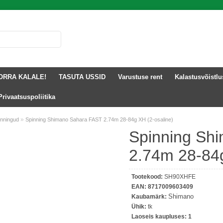
ORRA KALALE!
TASUTA USSID
Varustuse rent
Kalastusvõistl
Privaatsuspoliitika
»
inningud
Spinning Shimano Sahara FAST 2.74m 28-84g XH (2-osaline)
Spinning Sh
2.74m 28-84g
Tootekood:
SH90XHFE
EAN:
8717009603409
Shimano
Kaubamärk:
Ühik:
tk
Laoseis kaupluses:
1