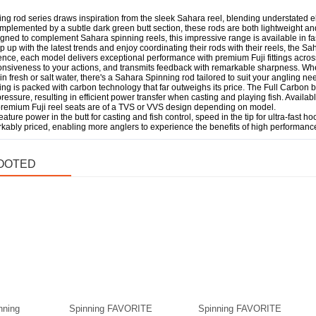
g rod series draws inspiration from the sleek Sahara reel, blending understated ele
plemented by a subtle dark green butt section, these rods are both lightweight and
ned to complement Sahara spinning reels, this impressive range is available in fa
 up with the latest trends and enjoy coordinating their rods with their reels, the S
ence, each model delivers exceptional performance with premium Fuji fittings acros
ponsiveness to your actions, and transmits feedback with remarkable sharpness. Whet
n fresh or salt water, there's a Sahara Spinning rod tailored to suit your angling nee
g is packed with carbon technology that far outweighs its price. The Full Carbon bl
ressure, resulting in efficient power transfer when casting and playing fish. Availabl
 premium Fuji reel seats are of a TVS or VVS design depending on model.
eature power in the butt for casting and fish control, speed in the tip for ultra-fast
arkably priced, enabling more anglers to experience the benefits of high performanc
OOTED
Laos
Soodus
Laos
nning
Spinning FAVORITE
Spinning FAVORITE