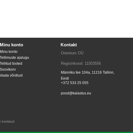
Minu konto
Kontakt
Minu konto
Orientum OÜ
Tellimuste ajalugu
Registrikood: 11503556
Tellitud tooted
Soovikorv
Männiku tee 104a, 11216
Tallinn
,
Vaata võrdlust
Eesti
+372 533 25 055
pood@kalastus.eu
n keelatud.