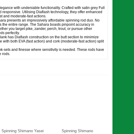
gance with undeniable functionality. Crafted with satin grey Full
 responsive. Utilising Diaflash technology, they offer enhanced
st and moderate-fast actions.
ahara presents an impressively affordable spinning rod duo. No
s the entire range. The Sahara boasts pinpoint accuracy in
her you target pike, zander, perch, trout, or pursue other
ds perfectly.
ank has Diaflash construction on the butt section to minimize
e with both EVA (fast action) and cork (moderate-fast action) split
 hook-sets and finesse where sensitivity is needed. These rods have
e rods.
Spinning Shimano Yasei
Spinning Shimano