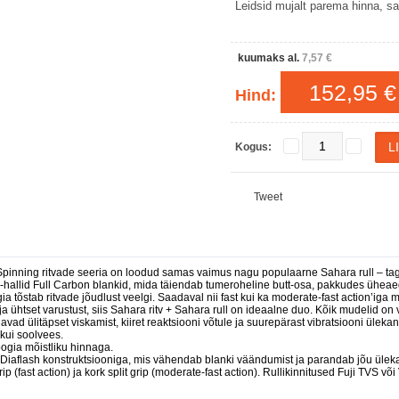
Leidsid mujalt parema hinna, saa
kuumaks al.
7,57 €
152,95 €
Hind:
Kogus:
Tweet
inning ritvade seeria on loodud samas vaimus nagu populaarne Sahara rull – tagas
hallid Full Carbon blankid, mida täiendab tumeroheline butt-osa, pakkudes üheaegse
ia tõstab ritvade jõudlust veelgi. Saadaval nii fast kui ka moderate-fast action’iga 
t ja ühtset varustust, siis Sahara ritv + Sahara rull on ideaalne duo. Kõik mudelid o
avad ülitäpset viskamist, kiiret reaktsiooni võtule ja suurepärast vibratsiooni ülek
kui soolvees.
ogia mõistliku hinnaga.
 Diaflash konstruktsiooniga, mis vähendab blanki väändumist ja parandab jõu ülek
rip (fast action) ja kork split grip (moderate-fast action). Rullikinnitused Fuji TVS või