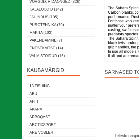
VÕRGUD, RIDAÕNGED (326)
The Sahara Spinnin
KAJALOODID (142)
Carbon blanks, com
performance. Desig
JAHINDUS (105)
For those who keep
PÜROTEHNIKA (70)
matter your prefer
casting, swift res
MAKITA (103)
predatory species i
The Sahara Spinnin
PAKENDAMINE (7)
blank twist under p
grip handles, the
ENESEKAITSE (14)
In use all models f
VALMISTOIDUD (15)
it all and are rem
KAUBAMÄRGID
SARNASED T
13 FISHING
Laos
ABU
AHTI
AKARA
ARBOQAST
ARCTIXSPORT
ARE VOBLER
Teleskoopspi