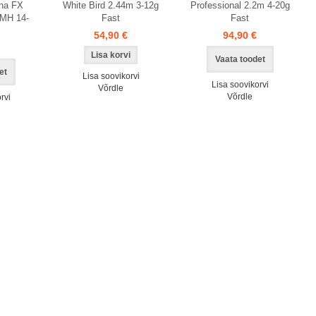
na FX
White Bird 2.44m 3-12g
Professional 2.2m 4-20g
 MH 14-
Fast
Fast
54,90 €
94,90 €
Vaata toodet
et
Lisa soovikorvi
Lisa soovikorvi
Võrdle
Võrdle
rvi