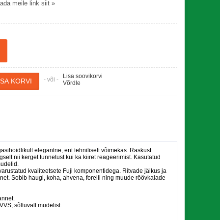
da meile link siit »
Lisa soovikorvi
- või -
Võrdle
ihoidlikult elegantne, ent tehniliselt võimekas. Raskust
lt nii kerget tunnetust kui ka kiiret reageerimist. Kasutatud
mudelid.
n varustatud kvaliteetsete Fuji komponentidega. Ritvade jäikus ja
annet. Sobib haugi, koha, ahvena, forelli ning muude röövkalade
annet.
 VVS, sõltuvalt mudelist.