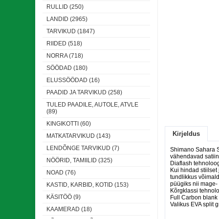
RULLID (250)
LANDID (2965)
TARVIKUD (1847)
RIIDED (518)
NORRA (718)
SÖÖDAD (180)
ELUSSÖÖDAD (16)
PAADID JA TARVIKUD (258)
TULED PAADILE, AUTOLE, ATVLE
(89)
KINGIKOTTI (60)
Kirjeldus
MATKATARVIKUD (143)
LENDÕNGE TARVIKUD (7)
Shimano Sahara Sp
vähendavad satiin-
NÖÖRID, TAMIILID (325)
Diaflash tehnoloog
Kui hindad stiilse
NOAD (76)
tundlikkus võimald
püügiks nii mage- 
KASTID, KARBID, KOTID (153)
Kõrgklassi tehnolo
KÄSITÖÖ (9)
Full Carbon blank
Valikus EVA split g
KAAMERAD (18)