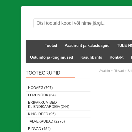
Tooted
Paadirent ja kalastusgiid
TULE N
Ostuinfo ja -tingimused
Kasulik info
Kontakt
»
»
Avaleht
Ridvad
Sp
TOOTEGRUPID
Laos
HOOAEG (707)
LÕPUMÜÜK (64)
ERIPAKKUMISED
KLIENDIKAARDIGA (244)
KINGIIDEED (96)
TALVEKAUBAD (2276)
RIDVAD (454)