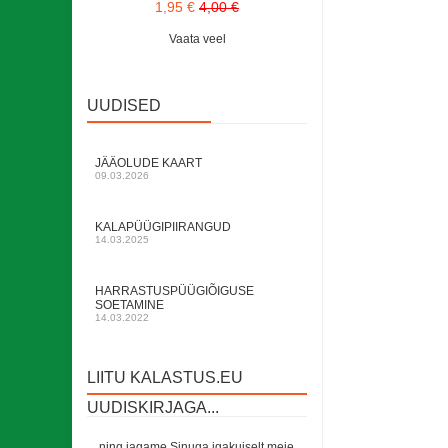
1,95 €
4,00 €
Vaata veel
UUDISED
JÄÄOLUDE KAART
09.03.2026
KALAPÜÜGIPIIRANGUD
14.03.2025
HARRASTUSPÜÜGIÕIGUSE
SOETAMINE
14.03.2022
LIITU KALASTUS.EU
UUDISKIRJAGA...
... ning jagame Sinuga igakuiselt meie