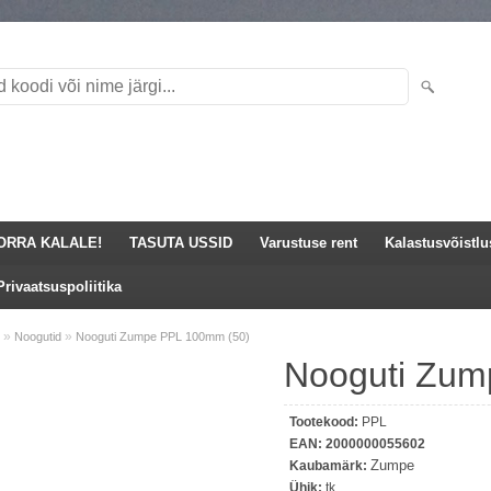
ORRA KALALE!
TASUTA USSID
Varustuse rent
Kalastusvõistl
Privaatsuspoliitika
»
»
Noogutid
Nooguti Zumpe PPL 100mm (50)
Nooguti Zum
Tootekood:
PPL
EAN:
2000000055602
Zumpe
Kaubamärk:
Ühik:
tk