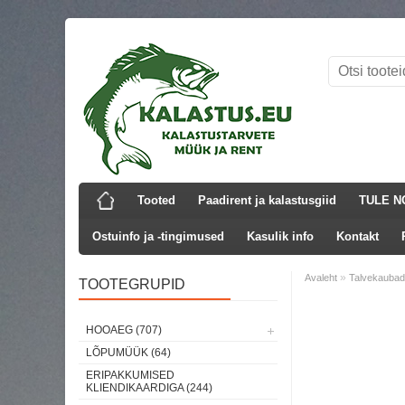
Tooted
Paadirent ja kalastusgiid
TULE N
Ostuinfo ja -tingimused
Kasulik info
Kontakt
»
Avaleht
Talvekaubad
TOOTEGRUPID
HOOAEG (707)
LÕPUMÜÜK (64)
ERIPAKKUMISED
KLIENDIKAARDIGA (244)