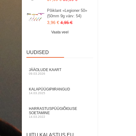
Põiklant «Legioner 50»
(50mm 9g värv: 54)
3,96 €
4,95 €
Vaata veel
UUDISED
JÄÄOLUDE KAART
09.03.2026
KALAPÜÜGIPIIRANGUD
14.03.2025
HARRASTUSPÜÜGIÕIGUSE
SOETAMINE
14.03.2022
LIITU KALASTUS.EU