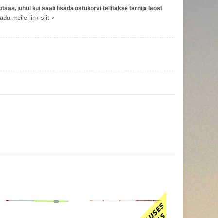
tsas, juhul kui saab lisada ostukorvi tellitakse tarnija laost
da meile link siit »