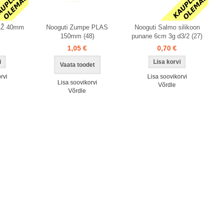
KŽ 40mm
Nooguti Zumpe PLAS
Nooguti Salmo silikoon
150mm (48)
punane 6cm 3g d3/2 (27)
1,05 €
0,70 €
Vaata toodet
rvi
Lisa soovikorvi
Lisa soovikorvi
Võrdle
Võrdle