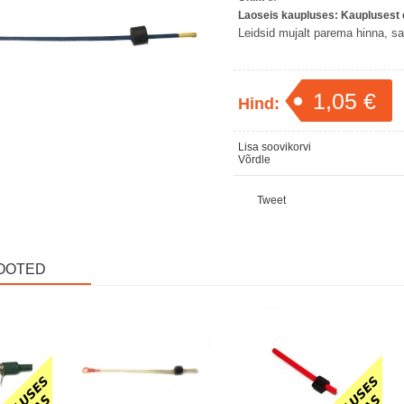
Laoseis kaupluses:
Kauplusest o
Leidsid mujalt parema hinna, saa
1,05 €
Hind:
Lisa soovikorvi
Võrdle
Tweet
OOTED
Laos