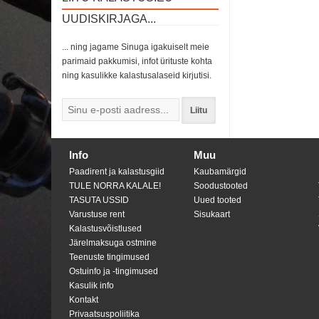
UUDISKIRJAGA...
... ning jagame Sinuga igakuiselt meie
parimaid pakkumisi, infot ürituste kohta
ning kasulikke kalastusalaseid kirjutisi.
Liitu
Info
Muu
Paadirent ja kalastusgiid
Kaubamärgid
TULE NORRA KALALE!
Soodustooted
TASUTA USSID
Uued tooted
Varustuse rent
Sisukaart
Kalastusvõistlused
Järelmaksuga ostmine
Teenuste tingimused
Ostuinfo ja -tingimused
Kasulik info
Kontakt
Privaatsuspoliitika