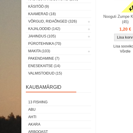
KÄSITÖÖ (9)
KAAMERAD (18)
Nooguti Zumpe 
VÕRGUD, RIDAÕNGED (326)
(45)
KAJALOODID (142)
1,20 €
JAHINDUS (105)
PÜROTEHNIKA (70)
Lisa sooviko
MAKITA (103)
Võrdle
PAKENDAMINE (7)
ENESEKAITSE (14)
VALMISTOIDUD (15)
KAUBAMÄRGID
13 FISHING
ABU
AHTI
AKARA
ARBOQAST