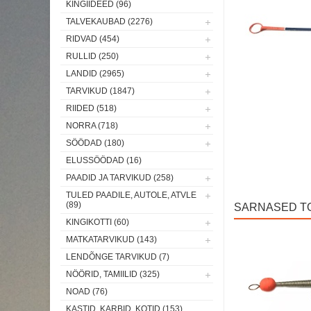
KINGIIDEED (96)
TALVEKAUBAD (2276)
RIDVAD (454)
RULLID (250)
LANDID (2965)
TARVIKUD (1847)
RIIDED (518)
NORRA (718)
SÖÖDAD (180)
ELUSSÖÖDAD (16)
PAADID JA TARVIKUD (258)
TULED PAADILE, AUTOLE, ATVLE
(89)
SARNASED T
KINGIKOTTI (60)
MATKATARVIKUD (143)
Laos
LENDÕNGE TARVIKUD (7)
NÖÖRID, TAMIILID (325)
NOAD (76)
KASTID, KARBID, KOTID (153)