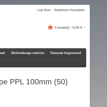
Logi Sisse
Registreeru Kasutajaks
0
toode(t) -
0,00
€
used
Järelmaksuga ostmine
Teenuste tingimused
pe PPL 100mm (50)