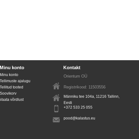
Minu konto
Kontakt
Minu konto
Orientum OÜ
Tellimuste ajalugu
Registrikood: 11503556
Tellitud tooted
Soovikorv
Männiku tee 104a, 11216
Tallinn
,
Vaata võrdlust
Eesti
+372 533 25 055
pood@kalastus.eu