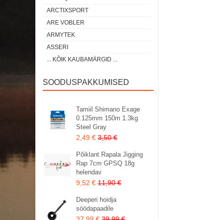
ARCTIXSPORT
ARE VOBLER
ARMYTEK
ASSERI
... KÕIK KAUBAMÄRGID ...
SOODUSPAKKUMISED
Tamiil Shimano Exage
0.125mm 150m 1.3kg
Steel Gray
2,49 €
3,50 €
Põiklant Rapala Jigging
Rap 7cm GPSQ 18g
helendav
9,52 €
11,90 €
Deeperi hoidja
söödapaadile
37,99 €
39,99 €