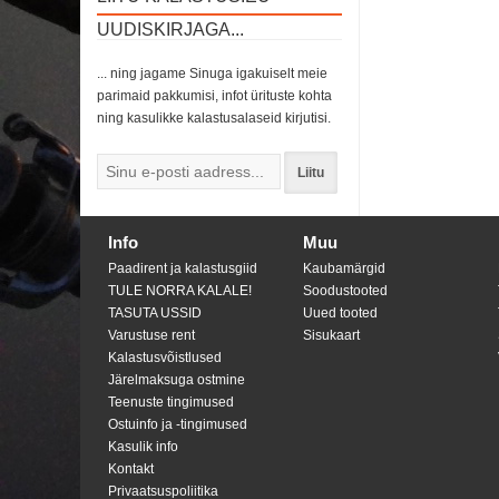
UUDISKIRJAGA...
... ning jagame Sinuga igakuiselt meie
parimaid pakkumisi, infot ürituste kohta
ning kasulikke kalastusalaseid kirjutisi.
Liitu
Info
Muu
Paadirent ja kalastusgiid
Kaubamärgid
TULE NORRA KALALE!
Soodustooted
TASUTA USSID
Uued tooted
Varustuse rent
Sisukaart
Kalastusvõistlused
Järelmaksuga ostmine
Teenuste tingimused
Ostuinfo ja -tingimused
Kasulik info
Kontakt
Privaatsuspoliitika