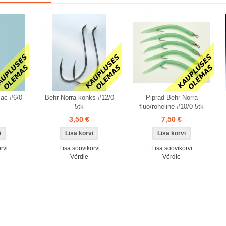
Laos
ac #6/0
Behr Norra konks #12/0
Piprad Behr Norra
5tk
fluo/roheline #10/0 5tk
3,50 €
7,50 €
rvi
Lisa soovikorvi
Lisa soovikorvi
Võrdle
Võrdle