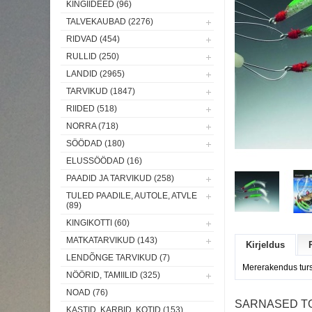
KINGIIDEED (96)
TALVEKAUBAD (2276)
RIDVAD (454)
RULLID (250)
LANDID (2965)
TARVIKUD (1847)
RIIDED (518)
NORRA (718)
SÖÖDAD (180)
ELUSSÖÖDAD (16)
PAADID JA TARVIKUD (258)
TULED PAADILE, AUTOLE, ATVLE
(89)
KINGIKOTTI (60)
MATKATARVIKUD (143)
Kirjeldus
LENDÕNGE TARVIKUD (7)
Mererakendus tur
NÖÖRID, TAMIILID (325)
NOAD (76)
SARNASED T
KASTID, KARBID, KOTID (153)