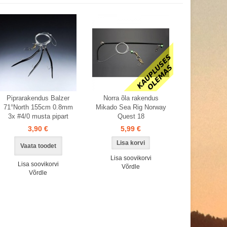
Piprarakendus Balzer
Norra õla rakendus
71°North 155cm 0.8mm
Mikado Sea Rig Norway
3x #4/0 musta pipart
Quest 18
3,90 €
5,99 €
Vaata toodet
Lisa soovikorvi
Lisa soovikorvi
Võrdle
Võrdle