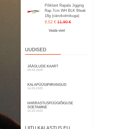
Põiklant Rapala Jigging
Rap 7cm WH BLK Bleak
18g (värvikolmikuga)
9,52 €
11,90 €
Vaata veel
UUDISED
JÄÄOLUDE KAART
09.03.2026
KALAPÜÜGIPIIRANGUD
14.03.2025
HARRASTUSPÜÜGIÕIGUSE
SOETAMINE
14.03.2022
LIITU KALASTUS.EU