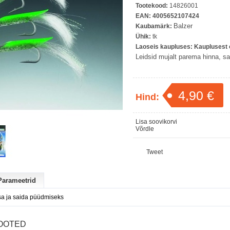
Tootekood:
14826001
EAN:
4005652107424
Balzer
Kaubamärk:
Ühik:
tk
Laoseis kaupluses:
Kauplusest o
Leidsid mujalt parema hinna, saa
4,90 €
Hind:
Lisa soovikorvi
Võrdle
Tweet
Parameetrid
sa ja saida püüdmiseks
OOTED