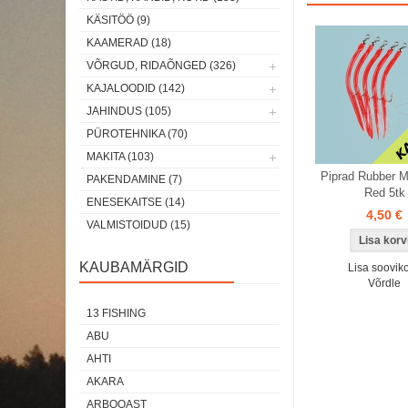
KÄSITÖÖ (9)
Laos
Laos
KAAMERAD (18)
VÕRGUD, RIDAÕNGED (326)
KAJALOODID (142)
JAHINDUS (105)
PÜROTEHNIKA (70)
MAKITA (103)
Piprad Rubber M
PAKENDAMINE (7)
Red 5tk
ENESEKAITSE (14)
4,50 €
VALMISTOIDUD (15)
KAUBAMÄRGID
Lisa sooviko
Võrdle
13 FISHING
ABU
AHTI
AKARA
ARBOQAST