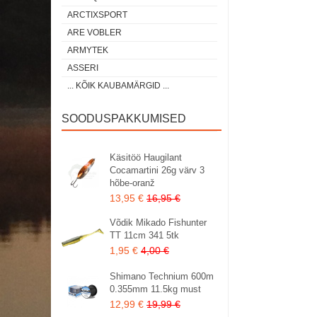
ARCTIXSPORT
ARE VOBLER
ARMYTEK
ASSERI
... KÕIK KAUBAMÄRGID ...
SOODUSPAKKUMISED
Käsitöö Haugilant
Cocamartini 26g värv 3
hõbe-oranž
13,95 €
16,95 €
Võdik Mikado Fishunter
TT 11cm 341 5tk
1,95 €
4,00 €
Shimano Technium 600m
0.355mm 11.5kg must
12,99 €
19,99 €