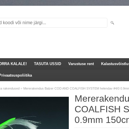
ORRA KALALE!
TASUTA USSID
Varustuse rent
Kalastusvõistl
Privaatsuspoliitika
»
ra rakendused
Mererakendus Balzer COD AND COALFISH SYSTEM helendav #4/0 0.9mm 15
Mererakendu
COALFISH S
0.9mm 150cm 