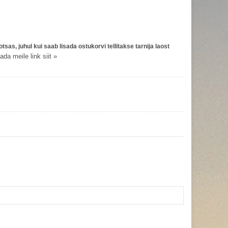
tsas, juhul kui saab lisada ostukorvi tellitakse tarnija laost
da meile link siit »