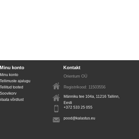
Minu konto
Kontakt
Minu konto
Orientum OÜ
Tellimuste ajalugu
Registrikood: 11503556
Tellitud tooted
Soovikorv
Männiku tee 104a, 11216
Tallinn
,
Vaata võrdlust
Eesti
+372 533 25 055
pood@kalastus.eu