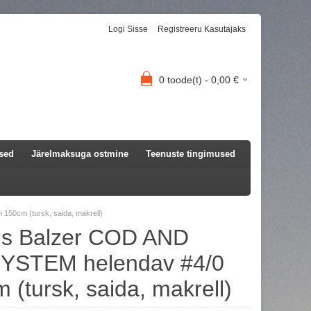
Logi Sisse
Registreeru Kasutajaks
0
toode(t) -
0,00
€
used
Järelmaksuga ostmine
Teenuste tingimused
0cm (tursk, saida, makrell)
s Balzer COD AND
YSTEM helendav #4/0
(tursk, saida, makrell)