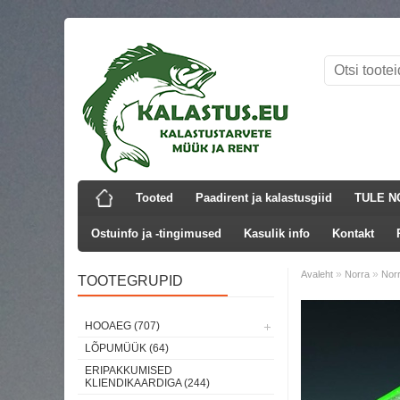
Tooted
Paadirent ja kalastusgiid
TULE N
Ostuinfo ja -tingimused
Kasulik info
Kontakt
»
»
Avaleht
Norra
Nor
TOOTEGRUPID
HOOAEG (707)
LÕPUMÜÜK (64)
ERIPAKKUMISED
KLIENDIKAARDIGA (244)