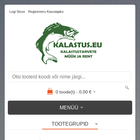
Logi Sisse
Registreeru Kasutajaks
0
toode(t) -
0,00
€
MENÜÜ
TOOTEGRUPID