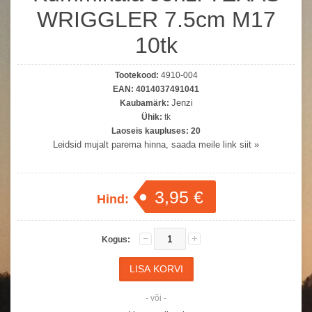
WRIGGLER 7.5cm M17
10tk
Tootekood:
4910-004
EAN:
4014037491041
Jenzi
Kaubamärk:
Ühik:
tk
Laoseis kaupluses:
20
Leidsid mujalt parema hinna, saada meile link siit »
3,95 €
Hind:
Kogus:
- või -