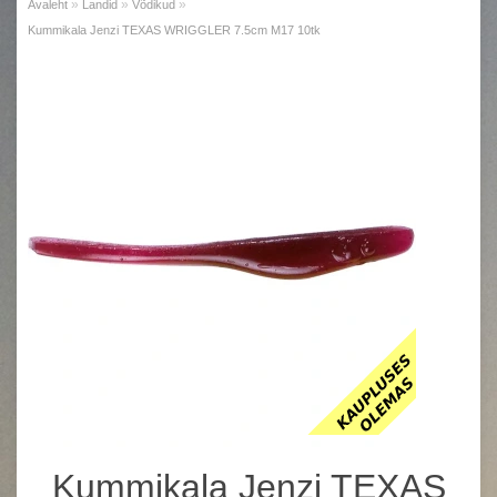
»
»
»
Avaleht
Landid
Võdikud
Kummikala Jenzi TEXAS WRIGGLER 7.5cm M17 10tk
Kummikala Jenzi TEXAS