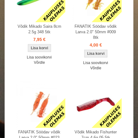
Võdik Mikado Saira 8cm
FANATIK Söödav võdik
2.5g 348 5tk
Larva 2.0" 50mm #009
8tk
7,95 €
4,00 €
Lisa soovikorvi
Võrdle
Lisa soovikorvi
Võrdle
FANATIK Söödav võdik
Võdik Mikado Fishunter
Larva 2.0" 50mm #023
7cm 4.6g 05 5tk