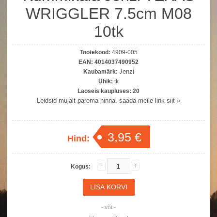
WRIGGLER 7.5cm M08
10tk
Tootekood:
4909-005
EAN:
4014037490952
Jenzi
Kaubamärk:
Ühik:
tk
Laoseis kaupluses:
20
Leidsid mujalt parema hinna, saada meile link siit »
3,95 €
Hind:
Kogus:
- või -