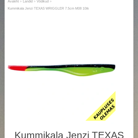
»
»
»
Avaleht
Landid
Võdikud
Kummikala Jenzi TEXAS WRIGGLER 7.5cm M08 10tk
Kummikala Jenzi TEXAS