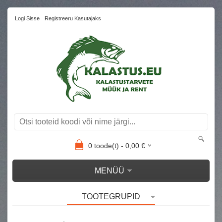
Logi Sisse
Registreeru Kasutajaks
0
toode(t) -
0,00
€
MENÜÜ
TOOTEGRUPID