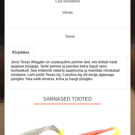
Lisa soovikorvi
Võrdle
Tweet
Kirjeldus
Jenzi Texas Wriggler on ussikujuline pehme lant, mis töötab hästi
aeglase püügiga. Selle pehme ja painduv keha liigub vees
loomulikult. See imiteerib väikest saaklooma ja meelitab röövkalad
ründama. Lant sobib Texas-rig, Carolina-rig või kerge jigipeaga
püügiks. Hea valik ahvena, koha ja haugi püügiks.
SARNASED TOOTED