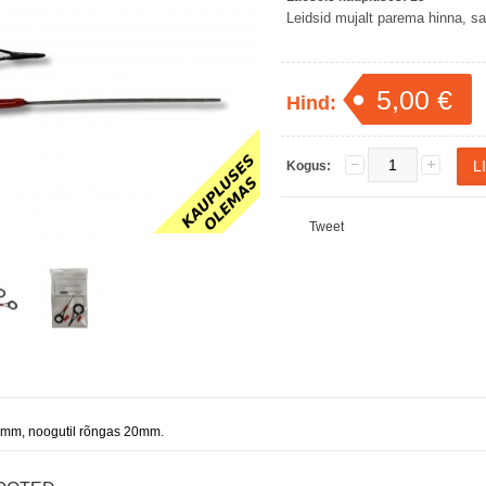
Leidsid mujalt parema hinna, saa
5,00 €
Hind:
Kogus:
Tweet
5mm, noogutil rõngas 20mm.