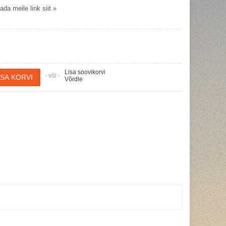
da meile link siit »
Lisa soovikorvi
- või -
Võrdle