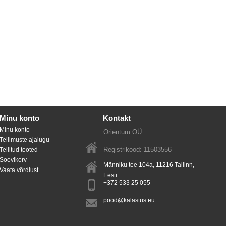
Minu konto
Kontakt
Minu konto
Orientum OÜ
Tellimuste ajalugu
Registrikood: 11503556
Tellitud tooted
Soovikorv
Männiku tee 104a, 11216
Tallinn
,
Vaata võrdlust
Eesti
+372 533 25 055
pood@kalastus.eu