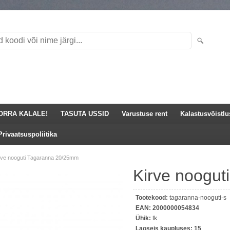
ORRA KALALE!
TASUTA USSID
Varustuse rent
Kalastusvõistl
Privaatsuspoliitika
rve nooguti Tagaranna 20/25mm
Kirve noogu
Tootekood:
tagaranna-nooguti-s
EAN:
2000000054834
Ühik:
tk
Laoseis kaupluses:
15