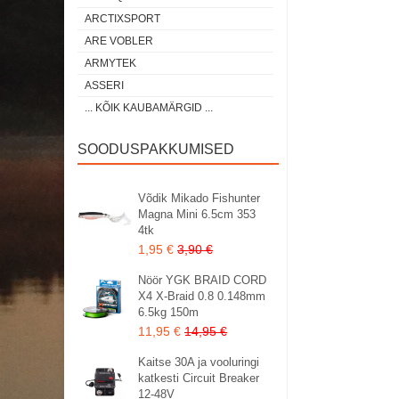
ARCTIXSPORT
ARE VOBLER
ARMYTEK
ASSERI
... KÕIK KAUBAMÄRGID ...
SOODUSPAKKUMISED
Võdik Mikado Fishunter
Magna Mini 6.5cm 353
4tk
1,95 €
3,90 €
Nöör YGK BRAID CORD
X4 X-Braid 0.8 0.148mm
6.5kg 150m
11,95 €
14,95 €
Kaitse 30A ja vooluringi
katkesti Circuit Breaker
12-48V