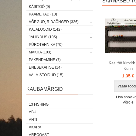
SARNASED T
KÄSITÖÖ (9)
KAAMERAD (18)
Laos
VÕRGUD, RIDAÕNGED (326)
KAJALOODID (142)
JAHINDUS (105)
PÜROTEHNIKA (70)
MAKITA (103)
PAKENDAMINE (7)
Käsitöö kirptirk
ENESEKAITSE (14)
Kunn
VALMISTOIDUD (15)
1,35 €
Vaata tood
KAUBAMÄRGID
Lisa sooviko
Võrdle
13 FISHING
ABU
AHTI
AKARA
ARBOQAST