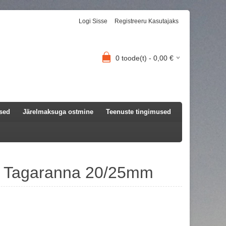
Logi Sisse
Registreeru Kasutajaks
0
toode(t) -
0,00
€
used
Järelmaksuga ostmine
Teenuste tingimused
ti Tagaranna 20/25mm