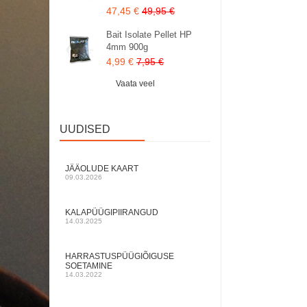
47,45 €
49,95 €
Bait Isolate Pellet HP
4mm 900g
4,99 €
7,95 €
Vaata veel
UUDISED
JÄÄOLUDE KAART
09.03.2026
KALAPÜÜGIPIIRANGUD
14.03.2025
HARRASTUSPÜÜGIÕIGUSE
SOETAMINE
14.03.2022