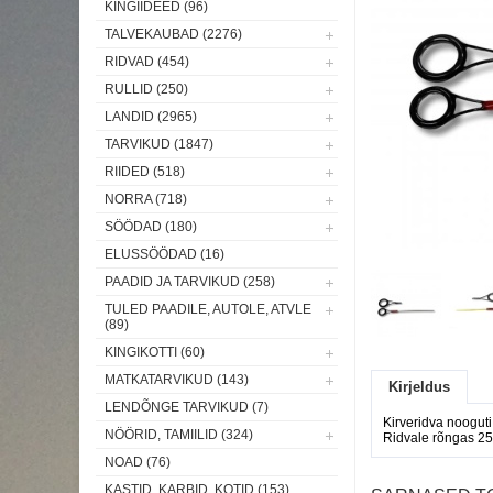
KINGIIDEED (96)
TALVEKAUBAD (2276)
RIDVAD (454)
RULLID (250)
LANDID (2965)
TARVIKUD (1847)
RIIDED (518)
NORRA (718)
SÖÖDAD (180)
ELUSSÖÖDAD (16)
PAADID JA TARVIKUD (258)
TULED PAADILE, AUTOLE, ATVLE
(89)
KINGIKOTTI (60)
MATKATARVIKUD (143)
Kirjeldus
LENDÕNGE TARVIKUD (7)
Kirveridva nooguti
NÖÖRID, TAMIILID (324)
Ridvale rõngas 2
NOAD (76)
KASTID, KARBID, KOTID (153)