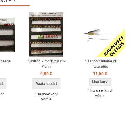
OOTED
Laos
 peegel
Käsitöö kirptirk plastik
Käsitöö tuulehaugi
Kunn
rakendus
0,90 €
11,50 €
et
Vaata toodet
Lisa soovikorvi
rvi
Lisa soovikorvi
Võrdle
Võrdle