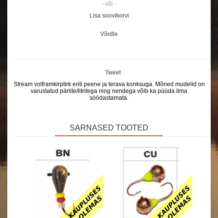
- või -
Lisa soovikorvi
Võrdle
Tweet
Stream volframkirptirk eriti peene ja terava konksuga. Mõned mudelid on
varustatud pärlite/litritega ning nendega võib ka püüda ilma
söödastamata.
SARNASED TOOTED