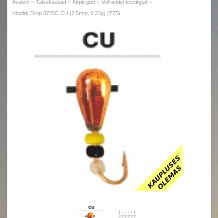
»
»
»
»
Avaleht
Talvekaubad
Kirptirgud
Volframist kirptirgud
Kirptirk Drop 3725C CU (2.5mm, 0.23g) (T75)