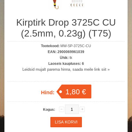
Kirptirk Drop 3725C CU
(2.5mm, 0.23g) (T75)
Tootekood:
MW-SP-3725C-CU
EAN:
2900069961039
Ühik:
tk
Laoseis kaupluses:
6
Leidsid mujalt parema hinna, saada meile link siit »
1,80 €
Hind:
Kogus: