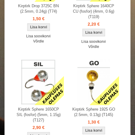
Kirptirk Drop 3725C BN
Kirptirk Sphere 1640CP
(2.5mm, 0.24g) (T74)
CU (fosfor) (4mm, 0.6g)
(T119)
1,50 €
2,20 €
Lisa soovikorvi
Võrdle
Lisa soovikorvi
Võrdle
Kirptirk Sphere 1650CP
Kirptirk Sphere 1925 GO
SIL (fosfor) (5mm, 1.15g)
(2.5mm, 0.13g) (T145)
(T127)
1,30 €
2,90 €