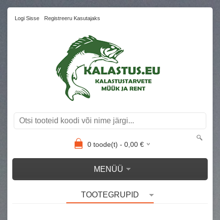
Logi Sisse
Registreeru Kasutajaks
0
toode(t) -
0,00
€
MENÜÜ
TOOTEGRUPID