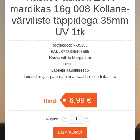
mardikas 16g 008 Kollane-
värviliste täppidega 35mm
UV 1tk
Tootekood:
R-05285
EAN:
4743345905505
Merganser
Kaubamärk:
Ühik:
tk
Laoseis kaupluses:
5
Leidsid mujalt parema hinna, saada meile link siit »
6,99 €
Hind:
Kogus: