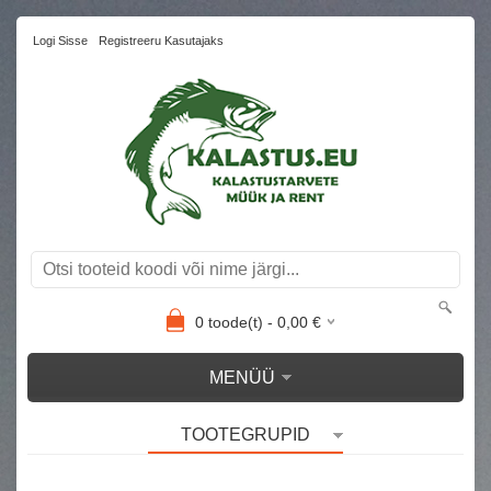
Logi Sisse
Registreeru Kasutajaks
0
toode(t) -
0,00
€
MENÜÜ
TOOTEGRUPID