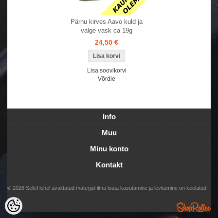
Pärnu kirves Aavo kuld ja
valge vask ca 19g
24,50 €
Lisa soovikorvi
Võrdle
Info
Muu
Minu konto
Kontakt
© 2026 Sellel lehel avaldatud materjali ilma loata kasutamine ja levitamine on keelatud.