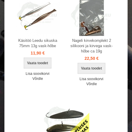
Käsitöö Leedu sikuska
Nageli kirvekomplekt 2
75mm 13g vask-hõbe
silikooni ja kirvega vask-
hõbe ca 19g
11,90 €
22,50 €
Vaata toodet
Vaata toodet
Lisa soovikorvi
Võrdle
Lisa soovikorvi
Võrdle