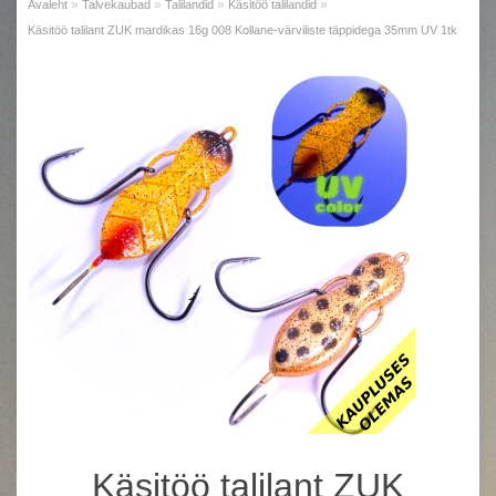
»
»
»
»
Avaleht
Talvekaubad
Talilandid
Käsitöö talilandid
Käsitöö talilant ZUK mardikas 16g 008 Kollane-värviliste täppidega 35mm UV 1tk
Käsitöö talilant ZUK