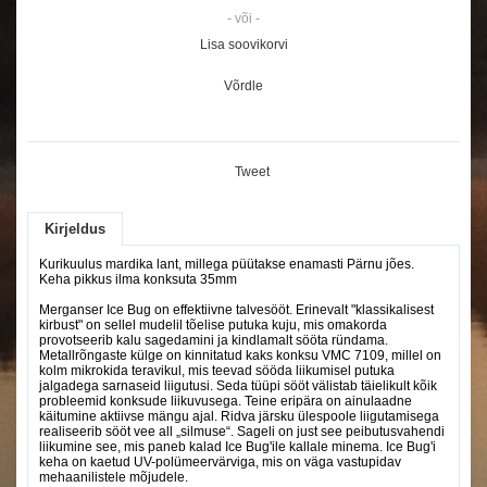
- või -
Lisa soovikorvi
Võrdle
Tweet
Kirjeldus
Kurikuulus mardika lant, millega püütakse enamasti Pärnu jões.
Keha pikkus ilma konksuta 35mm
Merganser Ice Bug on effektiivne talvesööt. Erinevalt "klassikalisest
kirbust" on sellel mudelil tõelise putuka kuju, mis omakorda
provotseerib kalu sagedamini ja kindlamalt sööta ründama.
Metallrõngaste külge on kinnitatud kaks konksu VMC 7109, millel on
kolm mikrokida teravikul, mis teevad sööda liikumisel putuka
jalgadega sarnaseid liigutusi. Seda tüüpi sööt välistab täielikult kõik
probleemid konksude liikuvusega. Teine eripära on ainulaadne
käitumine aktiivse mängu ajal. Ridva järsku ülespoole liigutamisega
realiseerib sööt vee all „silmuse“. Sageli on just see peibutusvahendi
liikumine see, mis paneb kalad Ice Bug'ile kallale minema. Ice Bug'i
keha on kaetud UV-polümeervärviga, mis on väga vastupidav
mehaanilistele mõjudele.