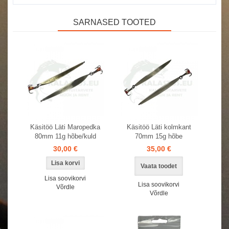
SARNASED TOOTED
Käsitöö Läti Maropedka
Käsitöö Läti kolmkant
80mm 11g hõbe/kuld
70mm 15g hõbe
30,00 €
35,00 €
Vaata toodet
Lisa soovikorvi
Lisa soovikorvi
Võrdle
Võrdle