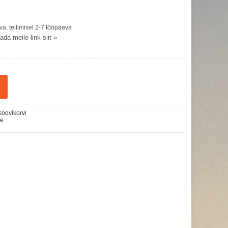
a, tellimisel 2-7 tööpäeva
da meile link siit »
soovikorvi
le