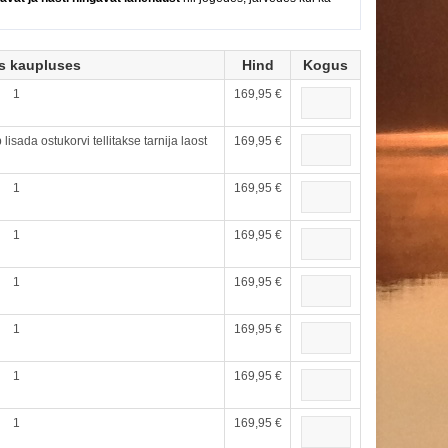
s kaupluses
Hind
Kogus
1
169,95 €
lisada ostukorvi tellitakse tarnija laost
169,95 €
1
169,95 €
1
169,95 €
1
169,95 €
1
169,95 €
1
169,95 €
1
169,95 €