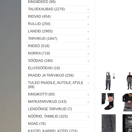
KINGIIDEED (96)
TALVEKAUBAD (2276)
RIDVAD (454)
RULLID (250)
LANDID (2965)
TARVIKUD (1847)
RIIDED (518)
NORRA (718)
SÖÖDAD (180)
ELUSSÖÖDAD (16)
PAADID JA TARVIKUD (258)
TULED PAADILE, AUTOLE, ATVLE
(89)
KINGIKOTTI (60)
MATKATARVIKUD (143)
LENDÕNGE TARVIKUD (7)
NÖÖRID, TAMIILID (325)
NOAD (76)
KASTID, KARBID, KOTID (153)