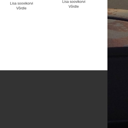
Lisa soovikorvi
Lisa soovikorvi
Võrdle
Võrdle