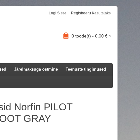
Logi Sisse
Registreeru Kasutajaks
0
toode(t) -
0,00
€
used
Järelmaksuga ostmine
Teenuste tingimused
id Norfin PILOT
OOT GRAY