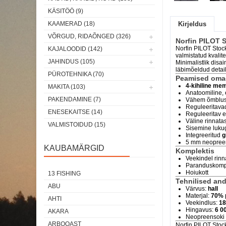
KÄSITÖÖ (9)
KAAMERAD (18)
Kirjeldus
VÕRGUD, RIDAÕNGED (326)
Norfin PILOT 
Norfin PILOT Stoc
KAJALOODID (142)
valmistatud kvalit
JAHINDUS (105)
Minimalistlik disa
läbimõeldud detaili
PÜROTEHNIKA (70)
Peamised om
4-kihiline me
MAKITA (103)
Anatoomiline, 
PAKENDAMINE (7)
Vähem õmblusi
Reguleeritavad
ENESEKAITSE (14)
Reguleeritav 
Väline rinnat
VALMISTOIDUD (15)
Sisemine lukug
Integreeritud
g
5 mm neopreen
KAUBAMÄRGID
Komplektis
Veekindel rinn
Paranduskomp
Hoiukott
13 FISHING
Tehnilised an
ABU
Värvus:
hall
Materjal:
70% 
AHTI
Veekindlus:
18
Hingavus:
6 0
AKARA
Neopreensoki
ARBOQAST
Norfin PILOT Stock