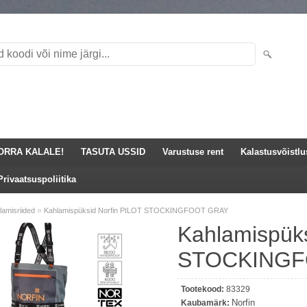
ORRA KALALE!
TASUTA USSID
Varustuse rent
Kalastusvõistl
Privaatsuspoliitika
»
lamisriided
Kahlamispüksid Norfin PILOT STOCKINGFOOT GRAY
Kahlamispüks
STOCKINGF
Tootekood:
83329
Norfin
Kaubamärk: