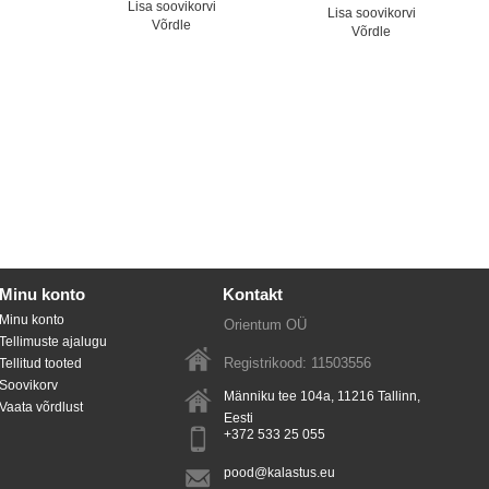
Lisa soovikorvi
Lisa soovikorvi
Võrdle
Võrdle
Minu konto
Kontakt
Minu konto
Orientum OÜ
Tellimuste ajalugu
Registrikood: 11503556
Tellitud tooted
Soovikorv
Männiku tee 104a, 11216
Tallinn
,
Vaata võrdlust
Eesti
+372 533 25 055
pood@kalastus.eu