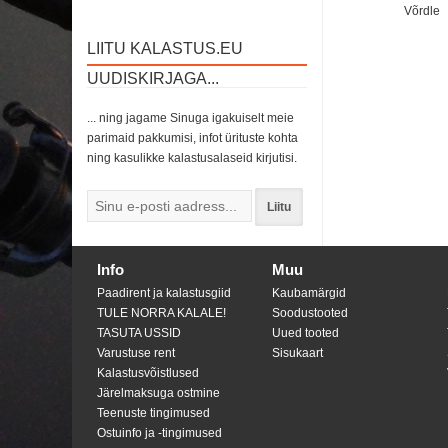
Võrdle
LIITU KALASTUS.EU
UUDISKIRJAGA...
... ning jagame Sinuga igakuiselt meie
parimaid pakkumisi, infot ürituste kohta
ning kasulikke kalastusalaseid kirjutisi.
Liitu
Info
Muu
Paadirent ja kalastusgiid
Kaubamärgid
TULE NORRA KALALE!
Soodustooted
TASUTA USSID
Uued tooted
Varustuse rent
Sisukaart
Kalastusvõistlused
Järelmaksuga ostmine
Teenuste tingimused
Ostuinfo ja -tingimused