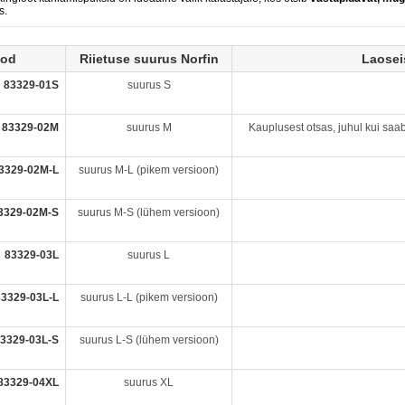
s.
ood
Riietuse suurus Norfin
Laosei
83329-01S
suurus S
83329-02M
suurus M
Kauplusest otsas, juhul kui saab 
3329-02M-L
suurus M-L (pikem versioon)
3329-02M-S
suurus M-S (lühem versioon)
83329-03L
suurus L
83329-03L-L
suurus L-L (pikem versioon)
3329-03L-S
suurus L-S (lühem versioon)
83329-04XL
suurus XL