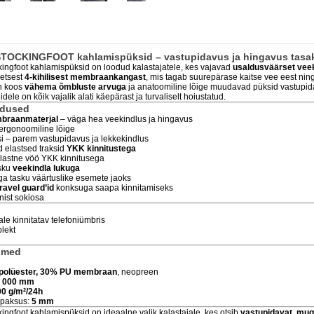
STOCKINGFOOT kahlamispüksid – vastupidavus ja hingavus tasa
kingfoot kahlamispüksid on loodud kalastajatele, kes vajavad
usaldusväärset veek
eetsest
4-kihilisest membraankangast
, mis tagab suurepärase kaitse vee eest ning 
in koos
vähema õmbluste arvuga
ja anatoomiline lõige muudavad püksid vastupi
dele on kõik vajalik alati käepärast ja turvaliselt hoiustatud.
adused
mbraanmaterjal
– väga hea veekindlus ja hingavus
ergonoomiline lõige
 – parem vastupidavus ja lekkekindlus
 elastsed traksid
YKK kinnitustega
elastne vöö YKK kinnitusega
asku
veekindla lukuga
a tasku väärtuslike esemete jaoks
ravel guard’id
konksuga saapa kinnitamiseks
ist sokiosa
ale kinnitatav telefoniümbris
lekt
dmed
polüester, 30% PU membraan
, neopreen
 000 mm
00 g/m²/24h
 paksus:
5 mm
ingfoot kahlamispüksid on ideaalne valik kalastajale, kes otsib
vastupidavat, muga