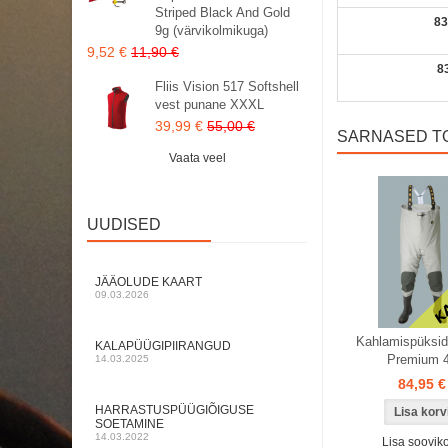
Striped Black And Gold
83
9g (värvikolmikuga)
9,52 €
11,90 €
8
Fliis Vision 517 Softshell
vest punane XXXL
39,99 €
55,00 €
SARNASED T
Vaata veel
UUDISED
JÄÄOLUDE KAART
09.03.2026
Kahlamispüksi
KALAPÜÜGIPIIRANGUD
Premium 
14.03.2025
84,95 €
HARRASTUSPÜÜGIÕIGUSE
SOETAMINE
14.03.2022
Lisa sooviko