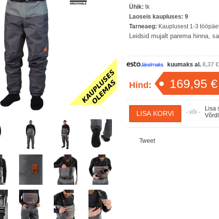
Ühik:
tk
Laoseis kaupluses:
9
Tarneaeg:
Kauplusest 1-3 tööpäev
Leidsid mujalt parema hinna, saa
kuumaks al.
8,37 €
169,95 €
Hind:
Lisa 
- või -
Võrd
Tweet