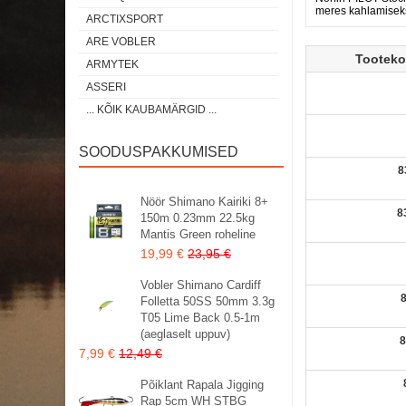
meres kahlamisek
ARCTIXSPORT
ARE VOBLER
Tootek
ARMYTEK
ASSERI
... KÕIK KAUBAMÄRGID ...
SOODUSPAKKUMISED
8
Nöör Shimano Kairiki 8+
8
150m 0.23mm 22.5kg
Mantis Green roheline
19,99 €
23,95 €
Vobler Shimano Cardiff
Folletta 50SS 50mm 3.3g
T05 Lime Back 0.5-1m
(aeglaselt uppuv)
8
7,99 €
12,49 €
Põiklant Rapala Jigging
Rap 5cm WH STBG