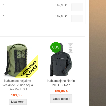
1
169,95 €
1
169,95 €
Kahlamise seljakott
Kahlamisjope Norfin
veekindel Vision Aqua
PILOT GRAY
Day Pack 35l
159,95 €
169,95 €
Vaata toodet