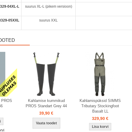
329-04XL-L
suurus XL-L (pikem versioon)
3329-05XXL
suurus XXL
OOTED
Laos
Uus toode
d PROS
Kahlamise kummikud
Kahlamispüksid SIMMS
46
PROS Standart Grey 44
Tributary Stockingfoot
Basalt LL
39,90 €
329,90 €
Vaata toodet
rvi