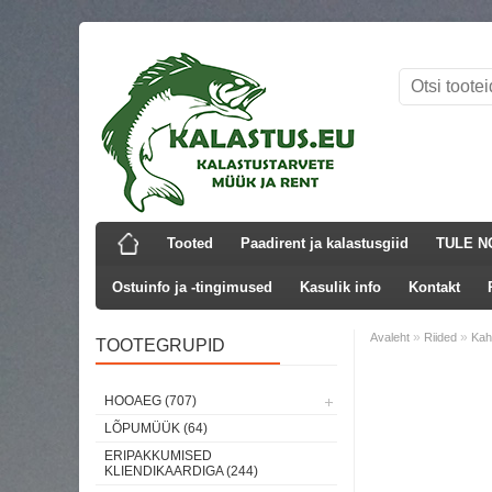
Tooted
Paadirent ja kalastusgiid
TULE N
Ostuinfo ja -tingimused
Kasulik info
Kontakt
»
»
Avaleht
Riided
Kah
TOOTEGRUPID
Laos
HOOAEG (707)
LÕPUMÜÜK (64)
ERIPAKKUMISED
KLIENDIKAARDIGA (244)