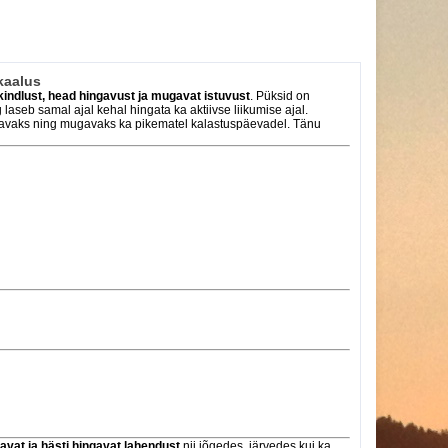
kaalus
indlust, head hingavust ja mugavat istuvust
. Püksid on
laseb samal ajal kehal hingata ka aktiivse liikumise ajal.
davaks ning mugavaks ka pikematel kalastuspäevadel. Tänu
vat ja hästi hingavat lahendust
nii jõgedes, järvedes kui ka