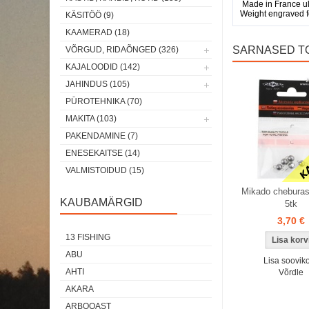
Made in France ul
Weight engraved fo
KÄSITÖÖ (9)
KAAMERAD (18)
SARNASED T
VÕRGUD, RIDAÕNGED (326)
KAJALOODID (142)
Laos
Laos
JAHINDUS (105)
PÜROTEHNIKA (70)
MAKITA (103)
PAKENDAMINE (7)
ENESEKAITSE (14)
VALMISTOIDUD (15)
Mikado chebura
KAUBAMÄRGID
5tk
3,70 €
13 FISHING
ABU
Lisa sooviko
AHTI
Võrdle
AKARA
ARBOQAST