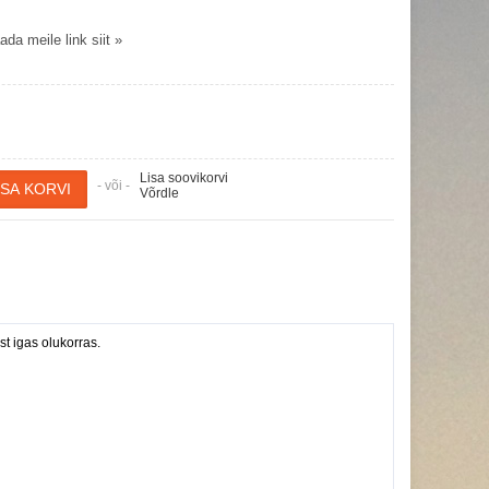
da meile link siit »
Lisa soovikorvi
- või -
Võrdle
t igas olukorras.