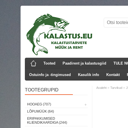
Tooted
Paadirent ja kalastusgiid
TULE N
Ostuinfo ja -tingimused
Kasulik info
Kontakt
»
»
Avaleht
Tarvikud
J
TOOTEGRUPID
Laos
HOOAEG (707)
LÕPUMÜÜK (64)
ERIPAKKUMISED
KLIENDIKAARDIGA (244)