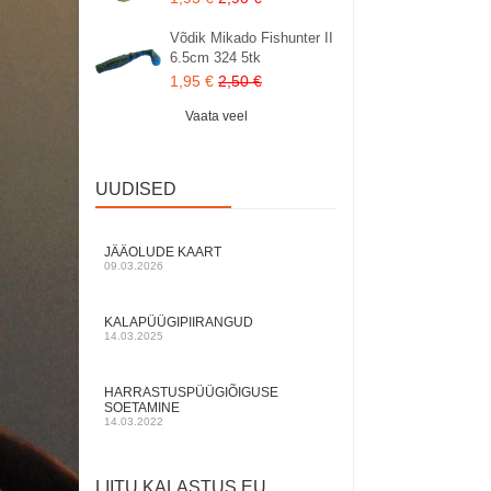
Võdik Mikado Fishunter II
6.5cm 324 5tk
1,95 €
2,50 €
Vaata veel
UUDISED
JÄÄOLUDE KAART
09.03.2026
KALAPÜÜGIPIIRANGUD
14.03.2025
HARRASTUSPÜÜGIÕIGUSE
SOETAMINE
14.03.2022
LIITU KALASTUS.EU