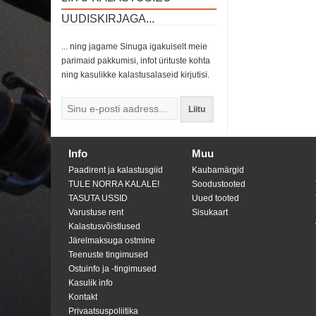
UUDISKIRJAGA...
... ning jagame Sinuga igakuiselt meie
parimaid pakkumisi, infot ürituste kohta
ning kasulikke kalastusalaseid kirjutisi.
Liitu
Info
Muu
Paadirent ja kalastusgiid
Kaubamärgid
TULE NORRA KALALE!
Soodustooted
TASUTA USSID
Uued tooted
Varustuse rent
Sisukaart
Kalastusvõistlused
Järelmaksuga ostmine
Teenuste tingimused
Ostuinfo ja -tingimused
Kasulik info
Kontakt
Privaatsuspoliitika