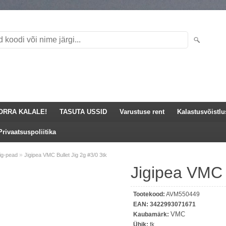
ORRA KALALE!
TASUTA USSID
Varustuse rent
Kalastusvõistl
Privaatsuspoliitika
»
ig-pead
Jigipea VMC Bullet Jig 2g #3/0 3tk
Jigipea VMC B
Tootekood:
AVM550449
EAN:
3422993071671
VMC
Kaubamärk:
Ühik:
tk