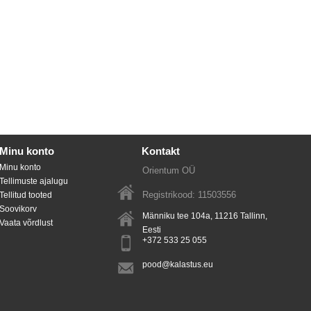
Minu konto
Kontakt
Minu konto
Orientum OÜ
Tellimuste ajalugu
Registrikood: 11503556
Tellitud tooted
Soovikorv
Männiku tee 104a, 11216
Tallinn
,
Vaata võrdlust
Eesti
+372 533 25 055
pood@kalastus.eu