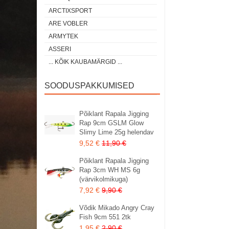
ARCTIXSPORT
ARE VOBLER
ARMYTEK
ASSERI
... KÕIK KAUBAMÄRGID ...
SOODUSPAKKUMISED
Põiklant Rapala Jigging
Rap 9cm GSLM Glow
Slimy Lime 25g helendav
9,52 €
11,90 €
Põiklant Rapala Jigging
Rap 3cm WH MS 6g
(värvikolmikuga)
7,92 €
9,90 €
Võdik Mikado Angry Cray
Fish 9cm 551 2tk
1,95 €
2,90 €