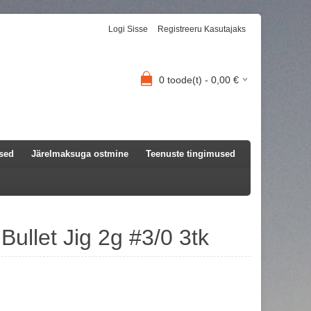
Logi Sisse
Registreeru Kasutajaks
0
toode(t) -
0,00
€
used
Järelmaksuga ostmine
Teenuste tingimused
ullet Jig 2g #3/0 3tk