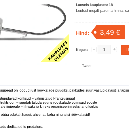
Laoseis kaupluses:
18
Leidsid mujalt parema hinna, saa
3,49 €
Hind:
Kogus:
Tweet
jigipead on loodud just röövkalade püügiks, pakkudes suurt vastupidavust ja täpsus
astupidavad konksud – valmistatud Prantsusmaal
struktsioon – suudab taluda suurte röövkalade võimsaid sööste
ale jigipeale – lihtsaks ja kiireks organiseerimiseks landikarbis
ja püüa edukalt haugi, ahvenat, koha ning teisi röövkalasid!
heads dedicated to predators.