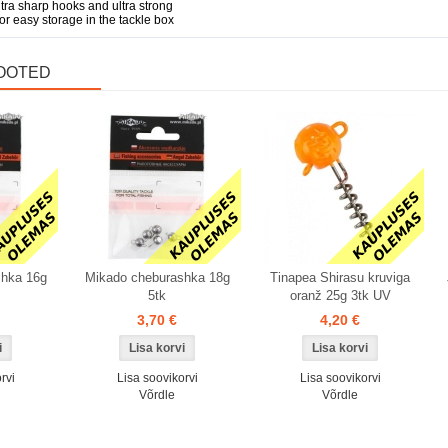
tra sharp hooks and ultra strong
r easy storage in the tackle box
OOTED
Laos
Laos
shka 16g
Mikado cheburashka 18g
Tinapea Shirasu kruviga
5tk
oranž 25g 3tk UV
3,70 €
4,20 €
rvi
Lisa soovikorvi
Lisa soovikorvi
Võrdle
Võrdle