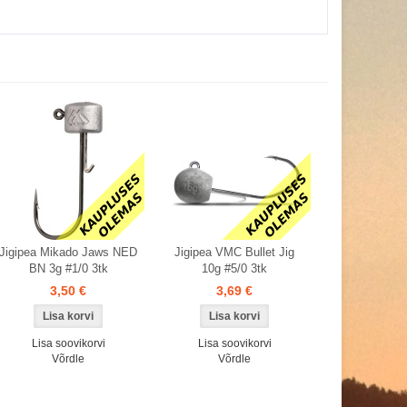
Jigipea Mikado Jaws NED
Jigipea VMC Bullet Jig
BN 3g #1/0 3tk
10g #5/0 3tk
3,50 €
3,69 €
Lisa soovikorvi
Lisa soovikorvi
Võrdle
Võrdle