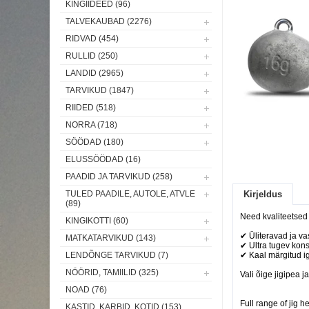
KINGIIDEED (96)
TALVEKAUBAD (2276)
RIDVAD (454)
RULLID (250)
LANDID (2965)
TARVIKUD (1847)
RIIDED (518)
NORRA (718)
SÖÖDAD (180)
ELUSSÖÖDAD (16)
PAADID JA TARVIKUD (258)
TULED PAADILE, AUTOLE, ATVLE
Kirjeldus
(89)
Need kvaliteetsed 
KINGIKOTTI (60)
✔ Üliteravad ja v
MATKATARVIKUD (143)
✔ Ultra tugev kon
LENDÕNGE TARVIKUD (7)
✔ Kaal märgitud ig
NÖÖRID, TAMIILID (325)
Vali õige jigipea 
NOAD (76)
Full range of jig 
KASTID, KARBID, KOTID (153)