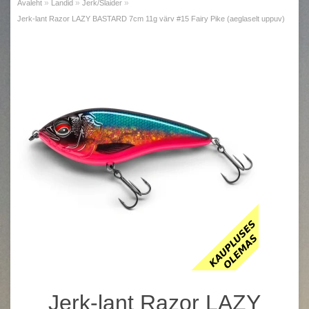
»
»
»
Avaleht
Landid
Jerk/Slaider
Jerk-lant Razor LAZY BASTARD 7cm 11g värv #15 Fairy Pike (aeglaselt uppuv)
Jerk-lant Razor LAZY