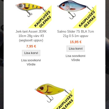
Jerk-lant Asseri JERK
Salmo Slider 7S BLA 7cm
10cm 28g värv #3
21g 0.5-1m uppuv
(aeglaselt uppuv)
15,95 €
7,95 €
Lisa soovikorvi
Võrdle
Lisa soovikorvi
Võrdle