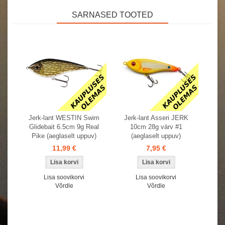
SARNASED TOOTED
Jerk-lant WESTIN Swim
Jerk-lant Asseri JERK
Glidebait 6.5cm 9g Real
10cm 28g värv #1
Pike (aeglaselt uppuv)
(aeglaselt uppuv)
11,99 €
7,95 €
Lisa soovikorvi
Lisa soovikorvi
Võrdle
Võrdle