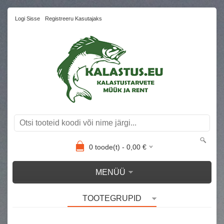
Logi Sisse
Registreeru Kasutajaks
0
toode(t) -
0,00
€
MENÜÜ
TOOTEGRUPID