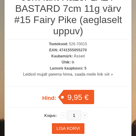
BASTARD 7cm 11g värv
#15 Fairy Pike (aeglaselt
uppuv)
Tootekood:
526-70015
EAN:
4741555055270
Asseri
Kaubamärk:
Ühik:
tk
Laoseis kaupluses:
5
Leidsid mujalt parema hinna, saada meile link siit »
9,95 €
Hind:
Kogus: