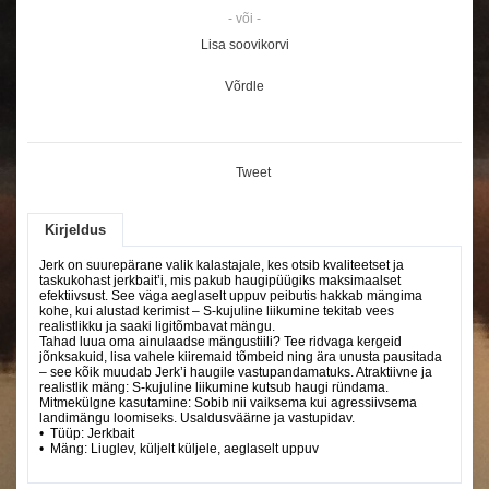
- või -
Lisa soovikorvi
Võrdle
Tweet
Kirjeldus
Jerk on suurepärane valik kalastajale, kes otsib kvaliteetset ja
taskukohast jerkbait’i, mis pakub haugipüügiks maksimaalset
efektiivsust. See väga aeglaselt uppuv peibutis hakkab mängima
kohe, kui alustad kerimist – S-kujuline liikumine tekitab vees
realistlikku ja saaki ligitõmbavat mängu.
Tahad luua oma ainulaadse mängustiili? Tee ridvaga kergeid
jõnksakuid, lisa vahele kiiremaid tõmbeid ning ära unusta pausitada
– see kõik muudab Jerk’i haugile vastupandamatuks. Atraktiivne ja
realistlik mäng: S-kujuline liikumine kutsub haugi ründama.
Mitmekülgne kasutamine: Sobib nii vaiksema kui agressiivsema
landimängu loomiseks. Usaldusväärne ja vastupidav.
• Tüüp: Jerkbait
• Mäng: Liuglev, küljelt küljele, aeglaselt uppuv