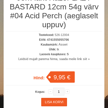
BASTARD 12cm 54g värv
#04 Acid Perch (aeglaselt
uppuv)
Tootekood:
526-12004
EAN:
4741555055706
Asseri
Kaubamärk:
Ühik:
tk
Laoseis kaupluses:
5
Leidsid mujalt parema hinna, saada meile link siit »
9,95 €
Hind:
Kogus: