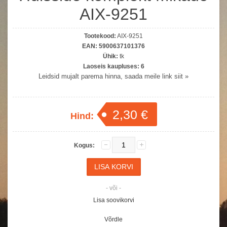
AIX-9251
Tootekood:
AIX-9251
EAN:
5900637101376
Ühik:
tk
Laoseis kaupluses:
6
Leidsid mujalt parema hinna, saada meile link siit »
2,30 €
Hind:
Kogus:
- või -
Lisa soovikorvi
Võrdle