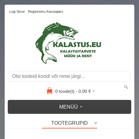
Logi Sisse
Registreeru Kasutajaks
0
toode(t) -
0,00
€
MENÜÜ
TOOTEGRUPID