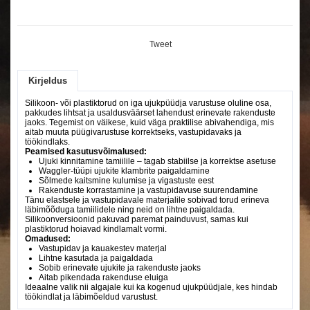
Tweet
Kirjeldus
Silikoon- või plastiktorud on iga ujukpüüdja varustuse oluline osa,
pakkudes lihtsat ja usaldusväärset lahendust erinevate rakenduste
jaoks. Tegemist on väikese, kuid väga praktilise abivahendiga, mis
aitab muuta püügivarustuse korrektseks, vastupidavaks ja
töökindlaks.
Peamised kasutusvõimalused:
Ujuki kinnitamine tamiilile – tagab stabiilse ja korrektse asetuse
Waggler-tüüpi ujukite klambrite paigaldamine
Sõlmede kaitsmine kulumise ja vigastuste eest
Rakenduste korrastamine ja vastupidavuse suurendamine
Tänu elastsele ja vastupidavale materjalile sobivad torud erineva
läbimõõduga tamiilidele ning neid on lihtne paigaldada.
Silikoonversioonid pakuvad paremat painduvust, samas kui
plastiktorud hoiavad kindlamalt vormi.
Omadused:
Vastupidav ja kauakestev materjal
Lihtne kasutada ja paigaldada
Sobib erinevate ujukite ja rakenduste jaoks
Aitab pikendada rakenduse eluiga
Ideaalne valik nii algajale kui ka kogenud ujukpüüdjale, kes hindab
töökindlat ja läbimõeldud varustust.