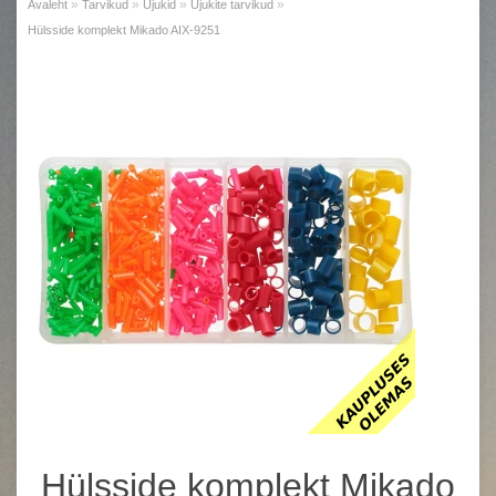
»
»
»
»
Avaleht
Tarvikud
Ujukid
Ujukite tarvikud
Hülsside komplekt Mikado AIX-9251
Hülsside komplekt Mikado