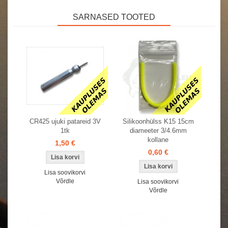
SARNASED TOOTED
CR425 ujuki patareid 3V
Silikoonhülss K15 15cm
1tk
diameeter 3/4.6mm
kollane
1,50 €
0,60 €
Lisa soovikorvi
Võrdle
Lisa soovikorvi
Võrdle