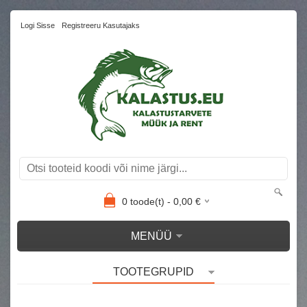
Logi Sisse
Registreeru Kasutajaks
0
toode(t) -
0,00
€
MENÜÜ
TOOTEGRUPID