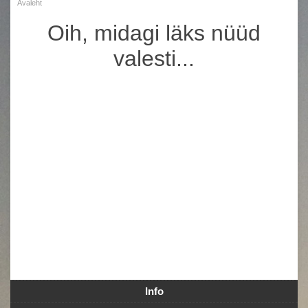
Avaleht
Oih, midagi läks nüüd
valesti...
Info